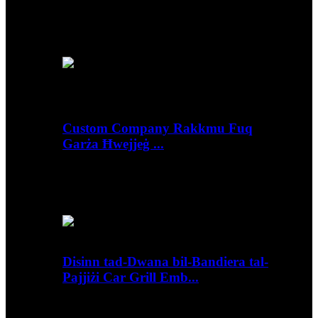
Ħarsa ġenerali Dettalji ta 'malajr Materjal: Metall,
Stampar tal-landa: Tip ta' stampar offset: Tin
Pro...
Custom Company Rakkmu Fuq
Garża Ħwejjeġ ...
Ħarsa ġenerali Dettalji ta 'malajr Dekorazzjoni:
Tip tad-drapp tal-bizzilla: Tip ta' prodott tal-
kanvas: GARŻA...
Disinn tad-Dwana bil-Bandiera tal-
Pajjiżi Car Grill Emb...
Ħarsa ġenerali Dettalji ta 'malajr Tip: Logo / Użu
tal-Badge: Materjal tal-Karozza bil-Mutur: Liga