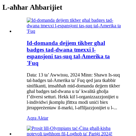
L-aħħar Aħbarijiet
Id-domanda dejjem tikber għal
badges tad-dwana tmexxi l-
espansjoni tas-suq tal-Amerika ta
'Fuq
Data: 13 ta’ Awwissu, 2024 Minn: Shawn Is-suq
tal-badges tal-Amerika ta’ Fuq qed jara tkabbir
sinifikanti, imsaħħaħ mid-domanda dejjem tikber
għal badges tad-dwana u ta’ kwalità għolja
f’diversi setturi. Hekk kif l-organizzazzjonijiet u
l-individwi jkomplu jfittxu modi uniċi biex
jirrappreżentaw il-marki, l-affiljazzjonijiet u l-...
Aqra Aktar