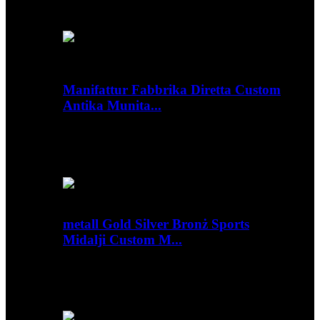
taż-żingu, Bro...
Manifattur Fabbrika Diretta Custom
Antika Munita...
Ħarsa ġenerali Dettalji ta 'malajr Materjal:
Stampar tal-metall: Tip ta' stampar tal-qtugħ tad-
die: Liga taż-żingu...
metall Gold Silver Bronż Sports
Midalji Custom M...
Ħarsa ġenerali Dettalji ta 'malajr Materjal:
Stampar tal-metall: Tip ta' stampar tal-qtugħ tad-
die: Alumin...