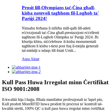
Prosit lill-Olympians taċ-Ċina għall-
kisba notevoli tagħhom fil-Logħob ta'
Pariġi 2024!
Ninsabu ferħana li nifirħu mill-qalb lill-atleti
eċċezzjonali taċ-Ċina għall-prestazzjoni eċċellenti
tagħhom fil-Logħob Olimpiku ta' Pariġi 2024. Bi
kburija kbira, niċċelebraw il-kisba monumentali
tagħhom li kisbu t-tieni post fuq il-mejda ġenerali
tal-midalji u ndaqs lill-Istati Uniti...
Aqra Aktar
Kull Pass Huwa Irregolat minn Ċertifikat
ISO 9001:2008
Il-kwalità hija l-ħajja, Bħala manifattur professjonali ta 'lapel pin,
Kull prodott MoreRFID huwa prodott bi proċessi ta' kontroll tal-
kwalità stretti, 100% QC u kull pass huwa rregolat minn ċertifikat