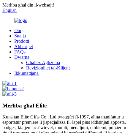
Merħba għal din il-websajt!
English
Dar
Snajja
Prodotti
Aħbarijiet
FAQs
Dwarna
Għaliex Agħżelna
Reviżjonijiet tal-Klijent
Ikkuntattjana
Merħba għal Elite
Kunshan Elite Gifts Co., Ltd twaqqfet fl-1997, aħna manifattur u
esportatur premiere li jispeċjalizza fil-lapel pins iddisinjati apposta,
badges, ktajjen taċ-ċwievet, muniti, medaljuni, emblemi, pulzieri u
rigali promozzjonali oħra relatati bi proċessi differenti, li jvarjaw