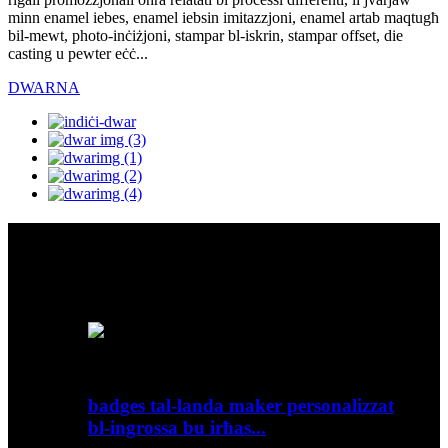
minn enamel iebes, enamel iebsin imitazzjoni, enamel artab maqtugħ
bil-mewt, photo-inċiżjoni, stampar bl-iskrin, stampar offset, die
casting u pewter eċċ...
DWARNA
Prodotti Dehru
Taħlita eċċitanti ta 'forom vintage, teknoloġija tal-filament stylish,
dawl sabiħ u effiċjenza enerġetika
badges tal-landa maker personalizzat
bl-ingrossa bu irħas...