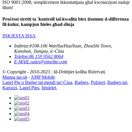
ISO 9001:2008, sempliċement ikkuntattjana għal kwotazzjoni malajr
illum!
Proċessi stretti ta 'kontroll tal-kwalità biex iżommu d-differenza
fil-kulur, kampjun ħieles għad-dinja
INKJESTA ISSA
Indirizz:
#108-106 WanYueHuaYuan, ZhouShi Town,
Kunshan, Jiangsu, iċ-Ċina
Telefon:
86 159 9562 8064
E-MAIL:
sales@pinelite.com
© Copyright - 2010-2023 : Id-Drittijiet kollha Riżervati.
Mappa tas-sit
-
AMP Mobile
Lapel Pin u Badge tal-metall taċ-Ċina
,
Badges
,
Pulzieri
,
Badges tal-
Karozzi
,
Lapel Pins
,
Imsielet
,