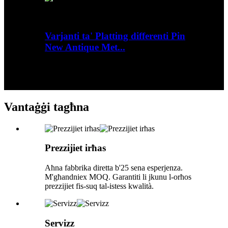
Varjanti ta' Platting differenti Pin
New Antique Met...
Ħarsa ġenerali Dettalji veloċi Materjal: Stampar
tal-metall: l-ebda stampar Metodu ta 'stampar: l-
ebda prin...
Vantaġġi tagħna
Prezzijiet irħas
Aħna fabbrika diretta b'25 sena esperjenza.
M'għandniex MOQ. Garantiti li jkunu l-orħos
prezzijiet fis-suq tal-istess kwalità.
Servizz