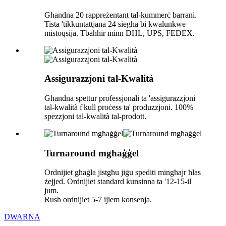
Għandna 20 rappreżentant tal-kummerċ barrani.
Tista 'tikkuntattjana 24 siegħa bi kwalunkwe
mistoqsija. Tbaħħir minn DHL, UPS, FEDEX.
Assigurazzjoni tal-Kwalità
Għandna spettur professjonali ta 'assigurazzjoni
tal-kwalità f'kull proċess ta' produzzjoni. 100%
spezzjoni tal-kwalità tal-prodott.
Turnaround mgħaġġel
Ordnijiet għaġla jistgħu jiġu spediti mingħajr ħlas
żejjed. Ordnijiet standard kunsinna ta '12-15-il
jum.
Rush ordnijiet 5-7 ijiem konsenja.
DWARNA