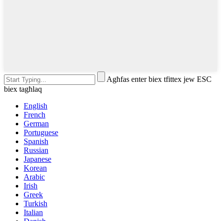
Agħfas enter biex tfittex jew ESC
biex tagħlaq
English
French
German
Portuguese
Spanish
Russian
Japanese
Korean
Arabic
Irish
Greek
Turkish
Italian